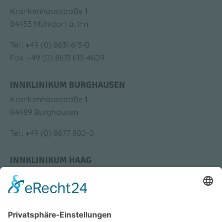
Krankenhausstraße 1
84453 Mühldorf a. Inn
Tel.: +49 (0) 8631 613-0
Fax: +49 (0) 8631 613-4609
INNKLINIKUM BURGHAUSEN
Krankenhausstraße 1
84489 Burghausen
Tel.: +49 (0) 8677 880-0
INNKLINIKUM HAAG
Krankenhausstraße 4
83527 Haag i. OB
Tel.: +49 (0) 8631 613-0