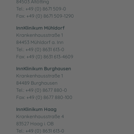
84503 Altötting
Ihre Meinung ist uns wichtig - Beschwerdeman
Meldeplattform für Lieferkettensorgfaltspflich
Tel.: +49 (0) 8671 509-0
Fax: +49 (0) 8671 509-1290
Besuchsinformationen
Barrierefreiheit
InnKlinikum Mühldorf
Wartezeiten in der Notaufnahme
Impressum
Krankenhausstraße 1
84453 Mühldorf a. Inn
Tel.: +49 (0) 8631 613-0
Fax: +49 (0) 8631 613-4609
InnKlinikum Burghausen
Krankenhausstraße 1
84489 Burghausen
Tel.: +49 (0) 8677 880-0
Fax: +49 (0) 8677 880-100
InnKlinikum Haag
Krankenhausstraße 4
83527 Haag i. OB
Tel.: +49 (0) 8631 613-0