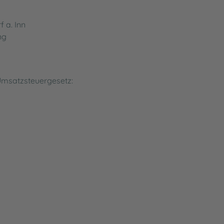
 a. Inn
ng
Umsatzsteuergesetz: