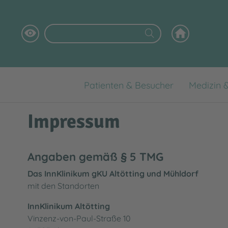
Patienten & Besucher
Medizin 
Digitales Patientenportal
Klinikstandorte
Aktuelles
Das InnKlinikum als Arbeitgeber
Wofür wir stehen
Impressum
Babygalerie
Medizinische Versorgungszentren
Fortbildungen
Ausbildung
Klinikleitung
Virtueller Rundgang
Praktikum / Hospitation / FSJ
Pflege
Angaben gemäß § 5 TMG
Das InnKlinikum gKU Altötting und Mühldorf
Selbsthilfegruppen
Daten & Fakten
mit den Standorten
Patientensicherheit
Klinikhygiene
InnKlinikum Altötting
Händehygiene
Labor
Vinzenz-von-Paul-Straße 10