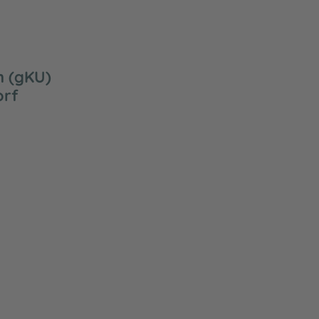
 (gKU)
orf