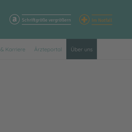
+
a
Schriftgröße vergrößern
Im Notfall
 & Karriere
Ärzteportal
Über uns
rzzeitpflege
en