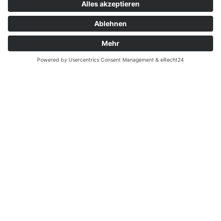
INNKLINIKUM ALTÖTTING
Vinzenz-von-Paul-Straße 10
84503 Altötting
Tel.: +49 (0) 8671 509-0
Fax: +49 (0) 8671 509-1290
INNKLINIKUM MÜHLDORF
Krankenhausstraße 1