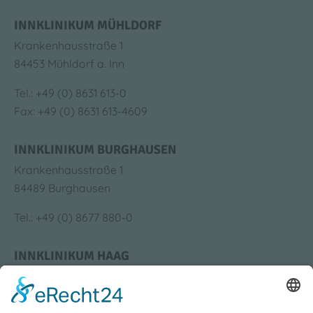
INNKLINIKUM MÜHLDORF
Krankenhausstraße 1
84453 Mühldorf a. Inn
Tel.: +49 (0) 8631 613-0
Fax: +49 (0) 8631 613-4609
INNKLINIKUM BURGHAUSEN
Krankenhausstraße 1
84489 Burghausen
Tel.: +49 (0) 8677 880-0
INNKLINIKUM HAAG
Krankenhausstraße 4
83527 Haag i. OB