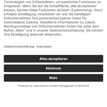
INNKLINIKUM ALTÖTTING
Vinzenz-von-Paul-Straße 10
84503 Altötting
Tel.: +49 (0) 8671 509-0
Fax: +49 (0) 8671 509-1290
INNKLINIKUM MÜHLDORF
Krankenhausstraße 1