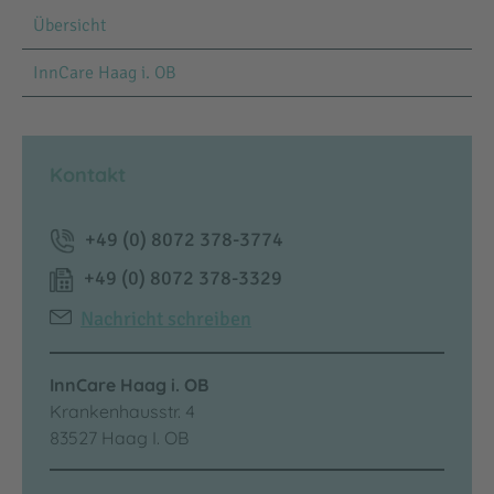
Übersicht
InnCare Haag i. OB
Kontakt
+49 (0) 8072 378-3774
+49 (0) 8072 378-3329
Nachricht schreiben
InnCare Haag i. OB
Krankenhausstr. 4
83527 Haag I. OB