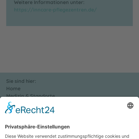
Weitere Informationen unter:
https://inncare-pflegezentren.de/
Sie sind hier:
Home
Medizin & Standorte
InnCare - Tagespflege und Kurzzeitpflege
InnCare Haag i. OB
Folgen Sie uns auf