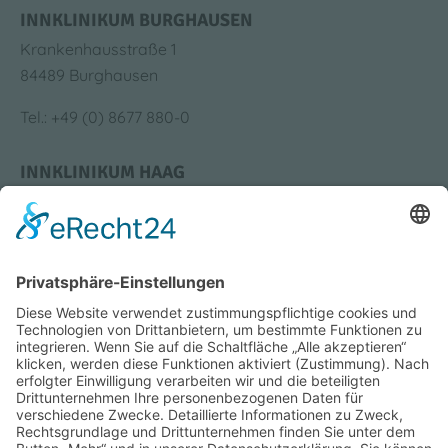
INNKLINIKUM BURGHAUSEN
Krankenhausstraße 1
84489 Burghausen
Tel.: +49 (0) 8677 880-0
INNKLINIKUM HAAG
Krankenhausstraße 4
83527 Haag i. OB
Tel.: +49 (0) 8631 613-0
Bildung & Karriere