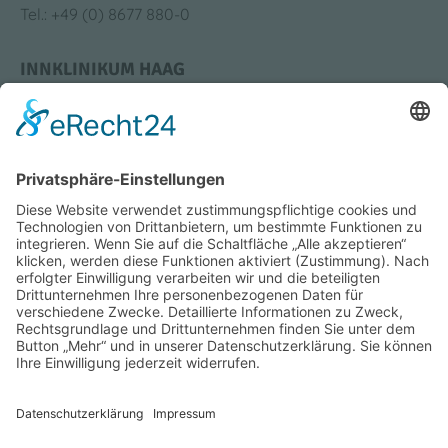
Tel.: +49 (0) 8677 880-0
INNKLINIKUM HAAG
Krankenhausstraße 4
83527 Haag i. OB
Tel.: +49 (0) 8631 613-0
Bildung & Karriere
Medizin & Standorte
Impressum