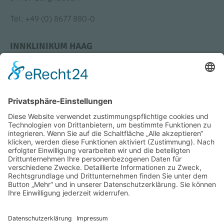
Tel.: +49 (0) 8677 880-0
INNKLINIKUM HAAG
Krankenhausstraße 4
83527 Haag i. OB
Tel.: +49 (0) 8631 613-0
Bildung & Karriere
Medizin & Standorte
Impressum