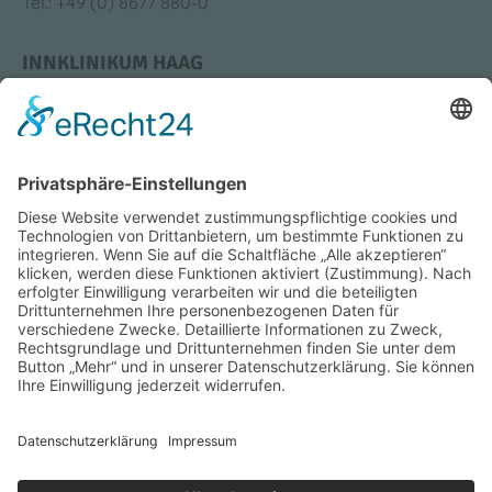
Tel.: +49 (0) 8677 880-0
INNKLINIKUM HAAG
Krankenhausstraße 4
83527 Haag i. OB
Tel.: +49 (0) 8631 613-0
Bildung & Karriere
Medizin & Standorte
Impressum
Datenschutz