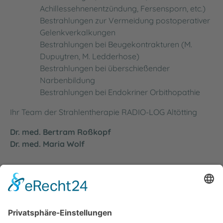
Achillessehnenentzündung, Fersensporn, etc.)
Bestrahlungen zur Vermeidung postoperativer
Gelenkverkalkungen
Bestrahlungen bei Beugekontrakturen (M.
Dupuytren, M. Ledderhose)
Bestrahlungen bei überschießender
Narbenbildung
Bestrahlungen bei Endokriner Orbithopathie
Ihr Team der Strahlentherapie RADIO-LOG Altötting
Dr. med. Bertram Roßkopf
Dr. med. Maria Wolf