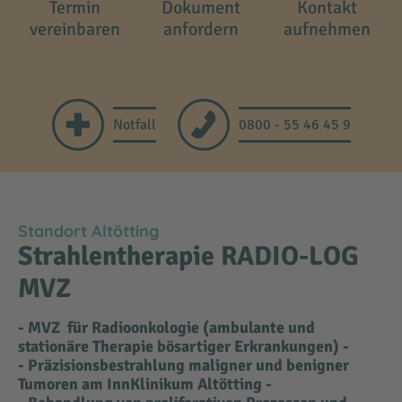
Termin
Dokument
Kontakt
vereinbaren
anfordern
aufnehmen
Notfall
0800 - 55 46 45 9
Standort Altötting
Strahlentherapie RADIO-LOG
MVZ
- MVZ für Radioonkologie (ambulante und
stationäre Therapie bösartiger Erkrankungen) -
- Präzisionsbestrahlung maligner und benigner
Tumoren am InnKlinikum Altötting -