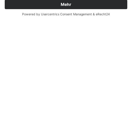
INNKLINIKUM MÜHLDORF
Krankenhausstraße 1
84453 Mühldorf a. Inn
Tel.: +49 (0) 8631 613-0
Fax: +49 (0) 8631 613-4609
INNKLINIKUM BURGHAUSEN
Krankenhausstraße 1
84489 Burghausen
Tel.: +49 (0) 8677 880-0
INNKLINIKUM HAAG
Krankenhausstraße 4
83527 Haag i. OB
Tel.: +49 (0) 8631 613-0