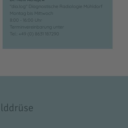
"dia.log" Diagnostische Radiologie Mühldorf
Montag bis Mittwoch
8:00 - 16:00 Uhr
Terminvereinbarung unter
Tel.: +49 (0) 8631 187290
ilddrüse