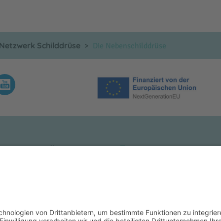
Netzwerk Schilddrüse
Die Nebenschilddrüse
KLINIKUM MÜHLDORF
INNKLINIKUM BURG
kenhausstraße 1
Krankenhausstraße 1
3 Mühldorf a. Inn
84489 Burghausen
 +49 (0) 8631 613-0
Tel.: +49 (0) 8677 880-0
 +49 (0) 8631 613-4609