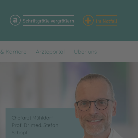
+
a
Schriftgröße vergrößern
Im Notfall
 & Karriere
Ärzteportal
Über uns
rzzeitpflege
en
Chefarzt Mühldorf
Prof. Dr. med. Stefan
Schopf