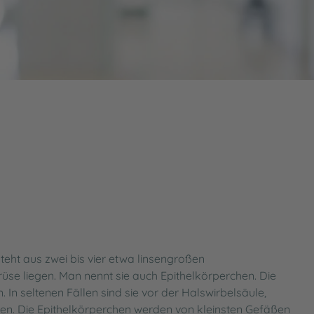
agement
tengesetz (LKSG)
Sozialdienst
Energiemanagment am InnKl
KVB-Bereitschaftsdienst
Datenschutz
eht aus zwei bis vier etwa linsengroßen
üse liegen. Man nennt sie auch Epithelkörperchen. Die
 In seltenen Fällen sind sie vor der Halswirbelsäule,
en. Die Epithelkörperchen werden von kleinsten Gefäßen