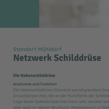
Ihre Meinung ist uns wichtig - Beschwerdeman
Meldeplattform für Lieferkettensorgfaltspflich
Besuchsinformationen
Barrierefreiheit
Wartezeiten in der Notaufnahme
Impressum
Standort Mühldorf
Netzwerk Schilddrüse
Die Nebenschilddrüse
Anatomie und Funktion
Die Nebenschilddrüse (Glandula parathyreoidea) best
Drüsenkörperchen, die an der Rückfläche der Schilddr
Lage dieser Epithelkörperchen kann sehr variabel sein.
aber auch im oberen Brustkorb (Mediastinum) zu find