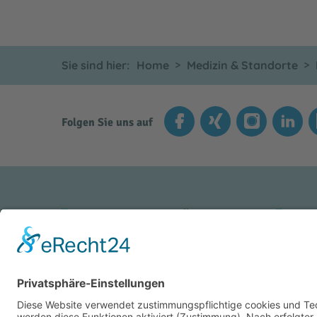
Sie sind hier:
Home
Medizin & Standorte
Folgen Sie uns auf
INNKLINIKUM ALTÖTTING
INN
Vinzenz-von-Paul-Straße 10
Kran
84503 Altötting
8445
Tel.: +49 (0) 8671 509-0
Tel.:
Fax: +49 (0) 8671 509-1290
Fax: