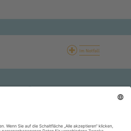
+
Im Notfall
HAUSEN
INNKLINIKUM HAAG
Krankenhausstraße 4
83527 Haag i. OB
Tel.: +49 (0) 8631 613-0