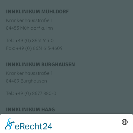
INNKLINIKUM MÜHLDORF
Krankenhausstraße 1
84453 Mühldorf a. Inn
Tel.: +49 (0) 8631 613-0
Fax: +49 (0) 8631 613-4609
INNKLINIKUM BURGHAUSEN
Krankenhausstraße 1
84489 Burghausen
Tel.: +49 (0) 8677 880-0
INNKLINIKUM HAAG
Krankenhausstraße 4
83527 Haag i. OB