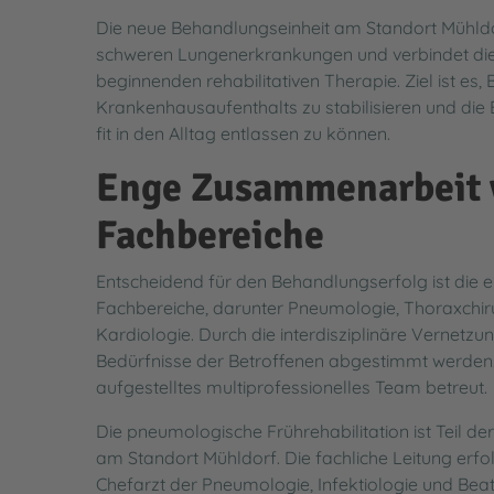
Ihre Meinung ist uns wichtig - Beschwerdeman
Meldeplattform für Lieferkettensorgfaltspflich
Die neue Behandlungseinheit am Standort Mühldorf
schweren Lungenerkrankungen und verbindet die 
Besuchsinformationen
Barrierefreiheit
beginnenden rehabilitativen Therapie. Ziel ist es,
Krankenhausaufenthalts zu stabilisieren und die B
Wartezeiten in der Notaufnahme
Impressum
fit in den Alltag entlassen zu können.
Enge Zusammenarbeit 
Fachbereiche
Entscheidend für den Behandlungserfolg ist die
Fachbereiche, darunter Pneumologie, Thoraxchiru
Kardiologie. Durch die interdisziplinäre Vernetzu
Bedürfnisse der Betroffenen abgestimmt werden. 
aufgestelltes multiprofessionelles Team betreut.
Die pneumologische Frührehabilitation ist Teil 
am Standort Mühldorf. Die fachliche Leitung erf
Chefarzt der Pneumologie, Infektiologie und Be