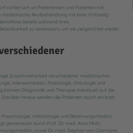
agement
tengesetz (LKSG)
Sozialdienst
Energiemanagment am InnKl
 richtet sich an Patientinnen und Patienten mit
medizinische Akutbehandlung mit einer frühzeitig
KVB-Bereitschaftsdienst
Datenschutz
 Betroffene bereits während ihres
elastbarkeit zu verbessern, um sie zielgerichtet wieder
verschiedener
 enge Zusammenarbeit verschiedener medizinischer
rgie, Intensivmedizin, Radiologie, Onkologie und
ng können Diagnostik und Therapie individuell auf die
Darüber hinaus werden die Patienten durch ein breit
der Pneumologie, Infektiologie und Beatmungsmedizin
olgt gemeinsam durch Prof. Dr. med. Arno Mohr,
atmungsmedizin, sowie Dr. med. Stephan von Clarmann,