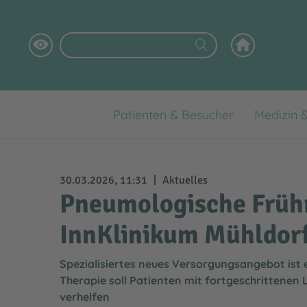
Patienten & Besucher
Medizin 
Digitales Patientenportal
Klinikstandorte
Aktuelles
Das InnKlinikum als Arbeitgeber
Wofür wir stehen
Babygalerie
Medizinische Versorgungszentren
Fortbildungen
Ausbildung
Klinikleitung
30.03.2026, 11:31
Aktuelles
Pneumologische Frühr
Virtueller Rundgang
Praktikum / Hospitation / FSJ
Pflege
InnKlinikum Mühldor
Selbsthilfegruppen
Daten & Fakten
Spezialisiertes neues Versorgungsangebot ist 
Patientensicherheit
Klinikhygiene
Therapie soll Patienten mit fortgeschrittenen
Händehygiene
Labor
verhelfen