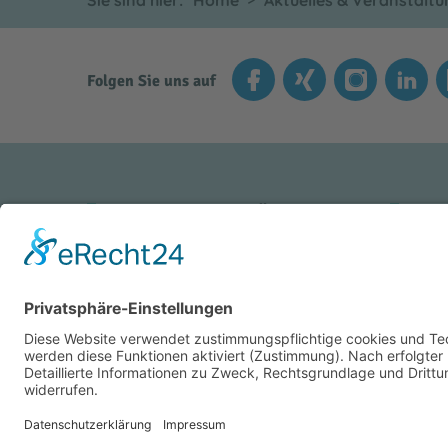
Sie sind hier:
Home
Aktuelles & Veranstalt
Folgen Sie uns auf
INNKLINIKUM ALTÖTTING
INN
Vinzenz-von-Paul-Straße 10
Kran
84503 Altötting
8445
Tel.: +49 (0) 8671 509-0
Tel.:
Fax: +49 (0) 8671 509-1290
Fax: