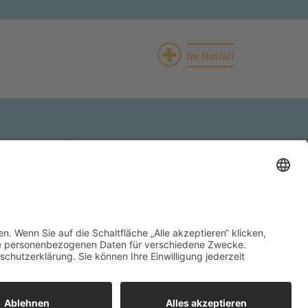
+
Im Notfall
HAUSEN
INNKLINIKUM HAAG
Krankenhausstraße 4
83527 Haag i. OB
Tel.: +49 (0) 8631 613-0