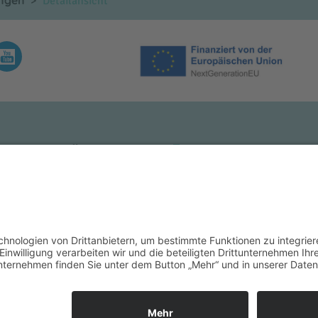
ungen
Detailansicht
KLINIKUM MÜHLDORF
INNKLINIKUM BURG
kenhausstraße 1
Krankenhausstraße 1
3 Mühldorf a. Inn
84489 Burghausen
 +49 (0) 8631 613-0
Tel.: +49 (0) 8677 880-0
 +49 (0) 8631 613-4609