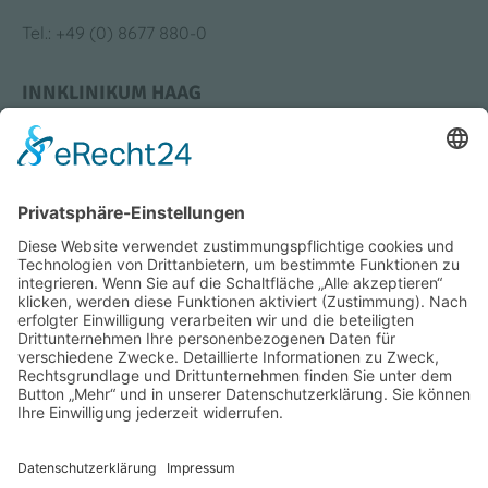
Tel.: +49 (0) 8677 880-0
INNKLINIKUM HAAG
Krankenhausstraße 4
83527 Haag i. OB
Tel.: +49 (0) 8631 613-0
Bildung & Karriere
Medizin & Standorte
Impressum