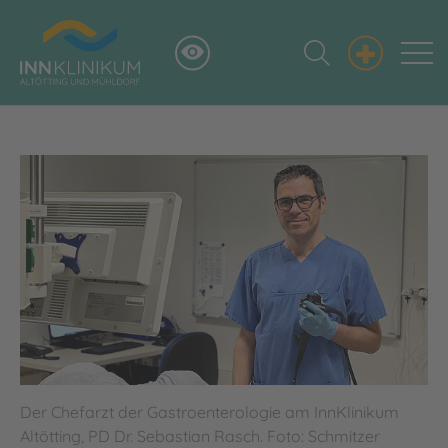
+
Der Chefarzt der Gastroenterologie am InnKlinikum
Altötting, PD Dr. Sebastian Rasch. Foto: Schmitzer