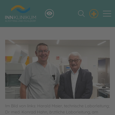
+
Im Bild von links: Harald Maier, technische Laborleitung;
Dr. med. Konrad Hahn, ärztliche Laborleitung, am