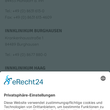
84453 Mühldorf a. Inn
Tel.: +49 (0) 8631 613-0
Fax: +49 (0) 8631 613-4609
INNKLINIKUM BURGHAUSEN
Krankenhausstraße 1
84489 Burghausen
Tel.: +49 (0) 8677 880-0
INNKLINIKUM HAAG
Krankenhausstraße 4
83527 Haag i. OB
Tel.: +49 (0) 8631 613-0