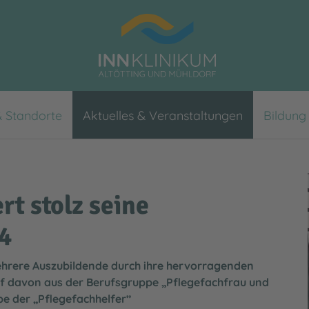
& Standorte
Aktuelles & Veranstaltungen
Bildung
Bevor Sie zu uns kommen
InnCare - Tagespflege und Ku
Veranstaltungen
Stellenbörse
Presse
Anreise und Parkmöglichkeit
Zentren & Netzwerke
Studierende
Verwaltungsrat
rt stolz seine
Serviceangebote
Karriere-Newsletter
Qualität
24
Wahlleistungen
Gleichstellung
ehrere Auszubildende durch ihre hervorragenden
Nach Ihrem Aufenthalt
Fördervereine
ünf davon aus der Berufsgruppe „Pflegefachfrau und
Seelsorge
Medizinproduktesicherheit
e der „Pflegefachhelfer”