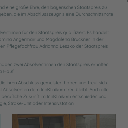
agement
tengesetz (LKSG)
Sozialdienst
Energiemanagment am InnKl
und eine große Ehre, den bayerischen Staatspreis zu
rgeben, die im Abschlusszeugnis eine Durchschnittsnote
KVB-Bereitschaftsdienst
Datenschutz
ventinnen für den Staatspreis qualifiziert. Es handelt
omina Angermair und Magdalena Bruckner. In der
en Pflegefachfrau Adrianna Leszko der Staatspreis
haben zwei Absolventinnen den Staatspreis erhalten.
a Hauf.
die ihren Abschluss gemeistert haben und freut sich
d Absolventen dem InnKlinikum treu bleibt. Auch alle
e berufliche Zukunft im InnKlinikum entschieden und
ie, Stroke-Unit oder Intensivstation.