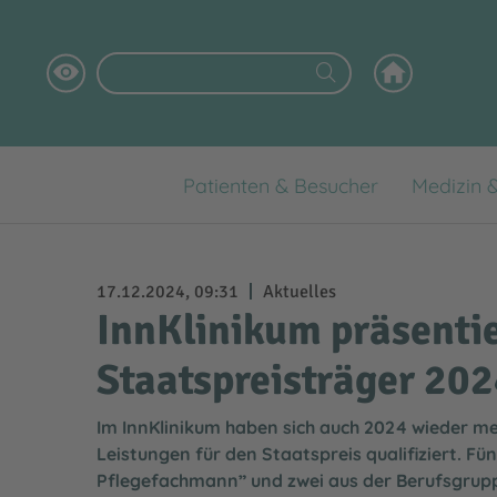
Patienten & Besucher
Medizin 
Digitales Patientenportal
Klinikstandorte
Aktuelles
Das InnKlinikum als Arbeitgeber
Wofür wir stehen
Babygalerie
Medizinische Versorgungszentren
Fortbildungen
Ausbildung
Klinikleitung
17.12.2024, 09:31
Aktuelles
InnKlinikum präsentie
Virtueller Rundgang
Praktikum / Hospitation / FSJ
Pflege
Staatspreisträger 20
Selbsthilfegruppen
Daten & Fakten
Im InnKlinikum haben sich auch 2024 wieder m
Patientensicherheit
Klinikhygiene
Leistungen für den Staatspreis qualifiziert. F
Händehygiene
Labor
Pflegefachmann” und zwei aus der Berufsgrupp