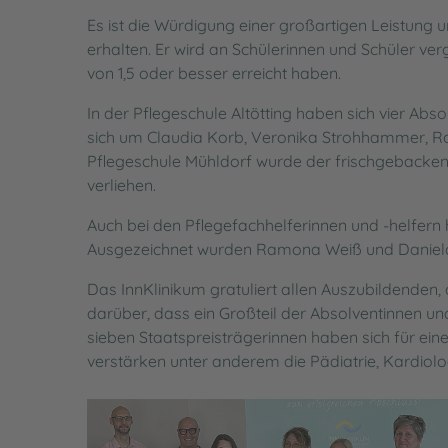
Ihre Meinung ist uns wichtig - Beschwerdeman
Meldeplattform für Lieferkettensorgfaltspflich
Es ist die Würdigung einer großartigen Leistung 
erhalten. Er wird an Schülerinnen und Schüler ve
Besuchsinformationen
Barrierefreiheit
von 1,5 oder besser erreicht haben.
Wartezeiten in der Notaufnahme
Impressum
In der Pflegeschule Altötting haben sich vier Absol
sich um Claudia Korb, Veronika Strohhammer, R
Pflegeschule Mühldorf wurde der frischgebacken
verliehen.
Auch bei den Pflegefachhelferinnen und -helfern 
Ausgezeichnet wurden Ramona Weiß und Daniel
Das InnKlinikum gratuliert allen Auszubildenden, 
darüber, dass ein Großteil der Absolventinnen un
sieben Staatspreisträgerinnen haben sich für ein
verstärken unter anderem die Pädiatrie, Kardiolog