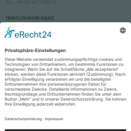
Tel.: +49 (0) 8677 880-0
INNKLINIKUM HAAG
Krankenhausstraße 4
83527 Haag i. OB
Tel.: +49 (0) 8631 613-0
Bildung & Karriere
Medizin & Standorte
Impressum
Datenschutz