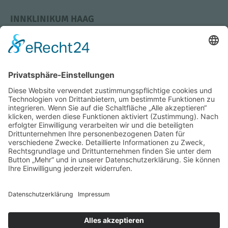
INNKLINIKUM HAAG
Krankenhausstraße 4
83527 Haag i. OB
Tel.: +49 (0) 8631 613-0
Bildung & Karriere
Medizin & Standorte
Impressum
Datenschutz