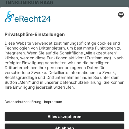
INNKLINIKUM HAAG
Krankenhausstraße 4
83527 Haag i. OB
Tel.: +49 (0) 8631 613-0
Bildung & Karriere
Medizin & Standorte
Impressum
Datenschutz
Barrierefreiheit