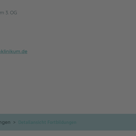
eim 3. OG
klinikum.de
ungen
Detailansicht Fortbildungen