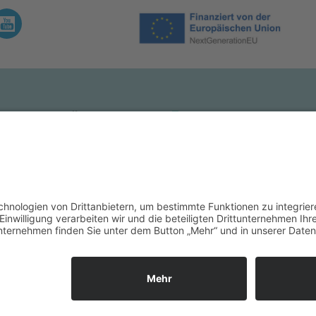
KLINIKUM MÜHLDORF
INNKLINIKUM BURG
kenhausstraße 1
Krankenhausstraße 1
3 Mühldorf a. Inn
84489 Burghausen
 +49 (0) 8631 613-0
Tel.: +49 (0) 8677 880-0
 +49 (0) 8631 613-4609
e
Impressum
Datenschutz
Barrierefreiheit