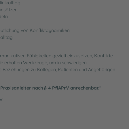
inikalltag
ansätzen
deln
eutlichung von Konfliktdynamiken
salltag
unikativen Fähigkeiten gezielt einzusetzen, Konflikte
Sie erhalten Werkzeuge, um in schwierigen
re Beziehungen zu Kollegen, Patienten und Angehörigen
Praxisanleiter nach § 4 PflAPrV anrechenbar.“
er