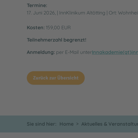
Termine:
17. Juni 2026, | InnKlinikum Altötting | Ort: Wohnh
Kosten:
159,00 EUR
Teilnehmerzahl begrenzt!
Anmeldung:
per E-Mail unter
Innakademie(qt)inn
Zurück zur Übersicht
Sie sind hier:
Home
Aktuelles & Veranstalt