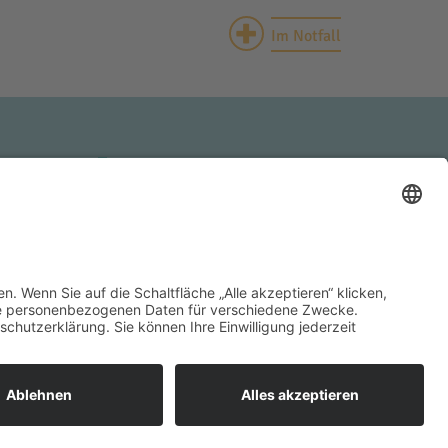
+
Im Notfall
HAUSEN
INNKLINIKUM HAAG
Krankenhausstraße 4
83527 Haag i. OB
Tel.: +49 (0) 8631 613-0
Cookie-Einstellungen