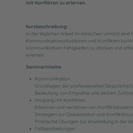
mit Konflikten zu erlernen.
Ihre Meinung ist uns wichtig - Beschwerdeman
Meldeplattform für Lieferkettensorgfaltspflich
Besuchsinformationen
Barrierefreiheit
Kursbeschreibung:
Wartezeiten in der Notaufnahme
Impressum
In der täglichen Arbeit im klinischen Umfeld sin
Kommunikationssituationen und Konflikten konfront
kommunikativen Fähigkeiten zu stärken und effek
erlernen.
Seminarinhalte:
Kommunikation:
Grundlagen der professionellen Gesprächsf
Bedeutung von Empathie und aktiven Zuhör
Umgang mit Konflikten:
Erkennen und verstehen von Konfliktsituatio
Strategien zur Deeskalation und Konfliktlös
Praktische Übungen zur Anwendung in der kli
Fallbearbeitungen: