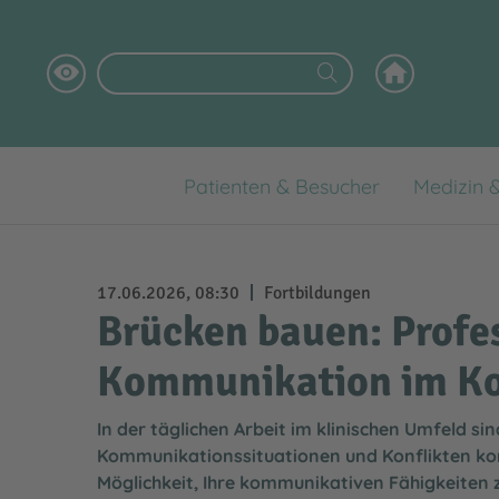
Patienten & Besucher
Medizin 
Digitales Patientenportal
Klinikstandorte
Aktuelles
Das InnKlinikum als Arbeitgeber
Wofür wir stehen
Babygalerie
Medizinische Versorgungszentren
Fortbildungen
Ausbildung
Klinikleitung
17.06.2026, 08:30
Fortbildungen
Brücken bauen: Profe
Virtueller Rundgang
Praktikum / Hospitation / FSJ
Pflege
Kommunikation im Kon
Selbsthilfegruppen
Daten & Fakten
In der täglichen Arbeit im klinischen Umfeld s
Patientensicherheit
Klinikhygiene
Kommunikationssituationen und Konflikten konf
Händehygiene
Labor
Möglichkeit, Ihre kommunikativen Fähigkeiten 