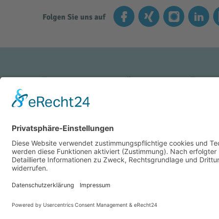
Folgen Sie uns auf
INNKLINIKUM ALTÖTTING
INN
Vinzenz-von-Paul-Straße 10
Kran
84503 Altötting
8445
Tel.: +49 (0) 8671 509-0
Tel.:
Fax: +49 (0) 8671 509-1290
Fax:
Bildung & Karriere
Medizin & Standort