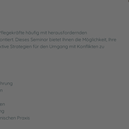
agement
tengesetz (LKSG)
Sozialdienst
Energiemanagment am InnKl
KVB-Bereitschaftsdienst
Datenschutz
d Pflegekräfte häufig mit herausfordernden
iert. Dieses Seminar bietet Ihnen die Möglichkeit, Ihre
tive Strategien für den Umgang mit Konflikten zu
ührung
en
nen
ung
nischen Praxis