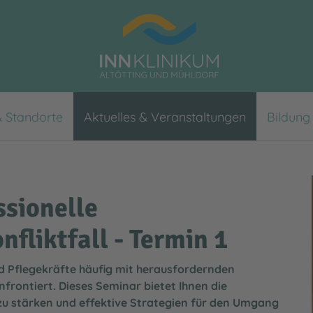
& Standorte
Aktuelles & Veranstaltungen
Bildung
Bevor Sie zu uns kommen
InnCare - Tagespflege und Ku
Veranstaltungen
Stellenbörse
Presse
Anreise und Parkmöglichkeit
Zentren & Netzwerke
Studierende
Verwaltungsrat
ssionelle
Serviceangebote
Karriere-Newsletter
Qualität
fliktfall - Termin 1
Wahlleistungen
Gleichstellung
ind Pflegekräfte häufig mit herausfordernden
Nach Ihrem Aufenthalt
Fördervereine
rontiert. Dieses Seminar bietet Ihnen die
Seelsorge
Medizinproduktesicherheit
zu stärken und effektive Strategien für den Umgang