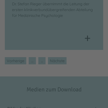
Dr. Stefan Rieger übernimmt die Leitung der
ersten klinikverbundübergreifenden Abteilung
für Medizinische Psychologie
+
Vorherige
Nächste
Medien zum Download