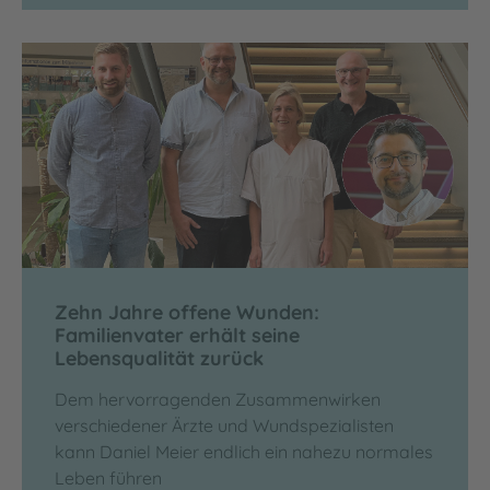
Zehn Jahre offene Wunden:
Familienvater erhält seine
Lebensqualität zurück
Dem hervorragenden Zusammenwirken
verschiedener Ärzte und Wundspezialisten
kann Daniel Meier endlich ein nahezu normales
Leben führen